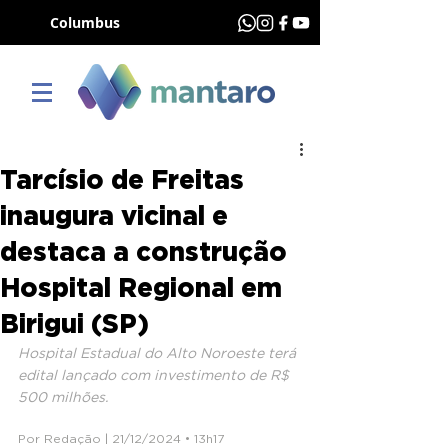
Columbus
Tarcísio de Freitas
inaugura vicinal e
destaca a construção
Hospital Regional em
Birigui (SP)
Hospital Estadual do Alto Noroeste terá 
edital lançado com investimento de R$ 
500 milhões.
Por Redação | 21/12/2024 • 13h17