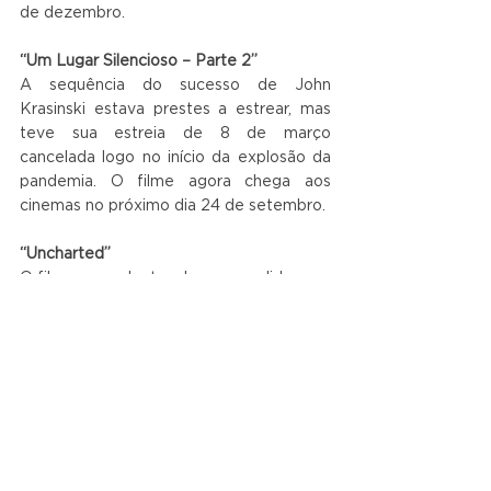
de dezembro.
“Um Lugar Silencioso – Parte 2”
A sequência do sucesso de John 
Krasinski estava prestes a estrear, mas 
teve sua estreia de 8 de março 
cancelada logo no início da explosão da 
pandemia. O filme agora chega aos 
cinemas no próximo dia 24 de setembro.
“Uncharted”
O filme que adapta a bem-sucedida saga 
de jogos da Naughty Dog sofre com 
problemas há anos. Já houve inúmeras 
mudanças na produção, incluindo elenco 
e direção. Hoje, a única “certeza” é que 
Tom Holland viverá a versão jovem do 
protagonista Nathan Drake. O problema 
da vez, claro, é o adiamento em virtude 
da pandemia do novo coronavírus, que 