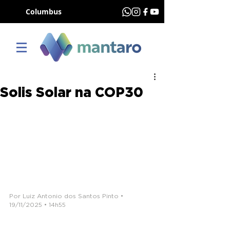
Columbus
Solis Solar na COP30
Por Luiz Antonio dos Santos Pinto • 
19/11/2025 • 14h55