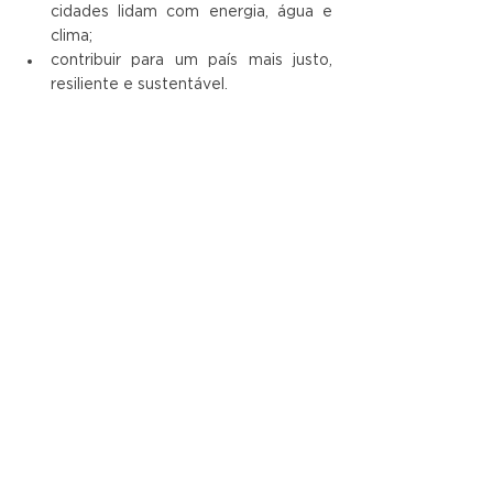
cidades lidam com energia, água e 
clima;
contribuir para um país mais justo, 
resiliente e sustentável.
Compromisso permanente
Energia solar não é apenas um setor 
econômico; 
é uma ferramenta essencial 
na reconstrução do futuro
. Seguiremos 
contribuindo com ciência, tecnologia, 
inovação e responsabilidade. E faremos 
isso não porque é tendência, mas porque 
é necessário
.
O Brasil tem potencial para liderar a 
agenda global de cidades de baixo 
carbono. A Solis Solar tem orgulho de ser 
parte ativa dessa história.