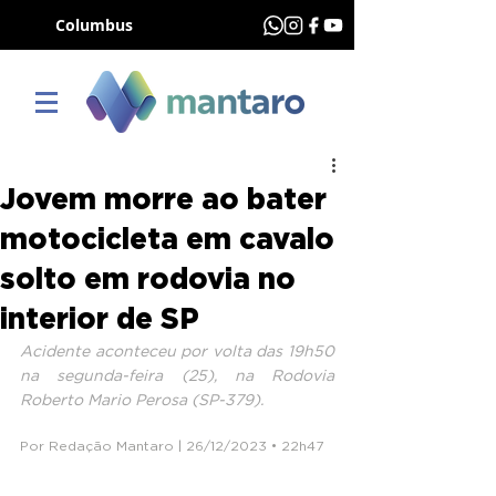
Columbus
Jovem morre ao bater
motocicleta em cavalo
solto em rodovia no
interior de SP
Acidente aconteceu por volta das 19h50 
na segunda-feira (25), na Rodovia 
Roberto Mario Perosa (SP-379).
Por Redação Mantaro | 26/12/2023 • 22h47