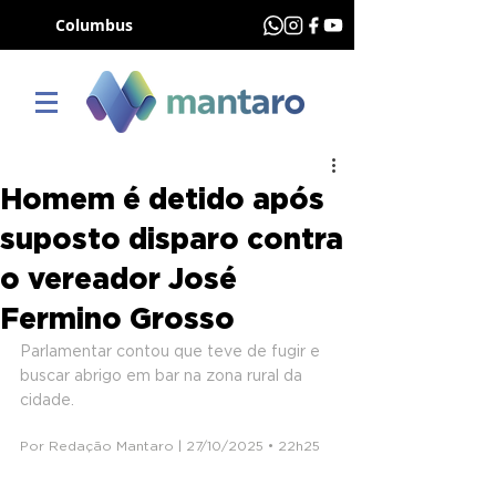
Columbus
Homem é detido após
suposto disparo contra
o vereador José
Fermino Grosso
Parlamentar contou que teve de fugir e 
buscar abrigo em bar na zona rural da 
cidade.
Por Redação Mantaro | 27/10/2025 • 22h25