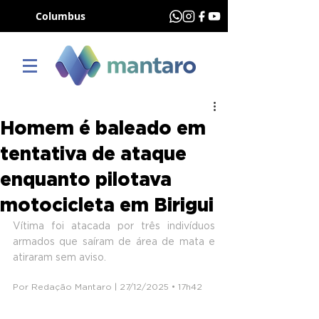
Columbus
Homem é baleado em
tentativa de ataque
enquanto pilotava
motocicleta em Birigui
Vítima foi atacada por três indivíduos 
armados que saíram de área de mata e 
atiraram sem aviso.
Por Redação Mantaro | 27/12/2025 • 17h42