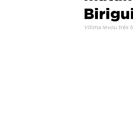
Birigu
Vítima levou três t