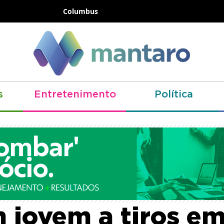
Columbus
s
Entretenimento
Política
nosos invadem cas
 jovem a tiros e