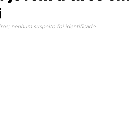
i
iros; nenhum suspeito foi identificado.