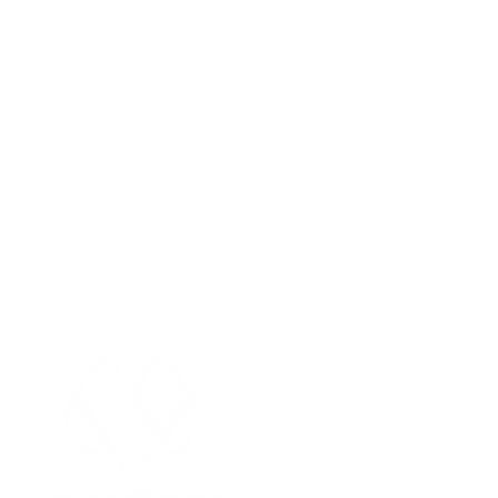
Participe 
WhatsAp
Apostador de Birigui leva
R$ 56,9 mil ao acertar
cinco números da Mega-
EDITORIAIS
Sena
Cidades
Entre
Concursos
Espor
Economia
Foto