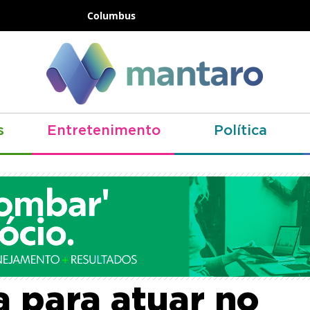
Columbus
s
Entretenimento
Política
iros recebem no
a para atuar no