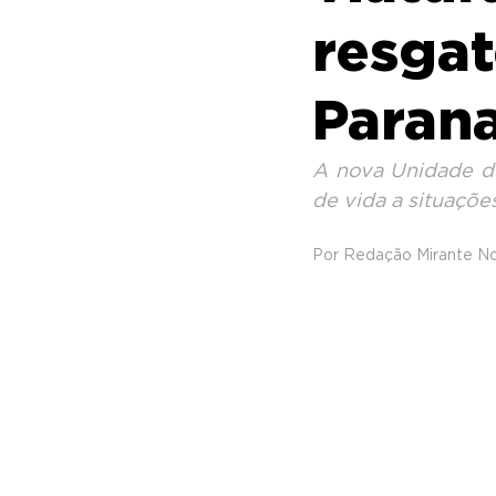
resgat
Paran
A nova Unidade de
de vida a situaçõe
Por Redação Mirante No