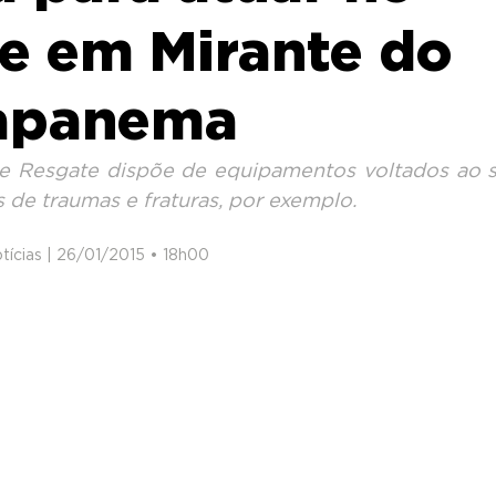
e em Mirante do
apanema
 Resgate dispõe de equipamentos voltados ao su
s de traumas e fraturas, por exemplo.
tícias | 26/01/2015 • 18h00