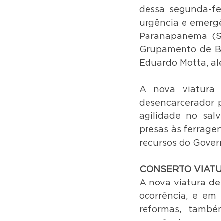
dessa segunda-fe
urgência e emergê
Paranapanema (SP
Grupamento de Bo
Eduardo Motta, al
A nova viatura 
desencarcerador p
agilidade no sal
presas às ferragen
recursos do Gover
CONSERTO VIAT
A nova viatura de
ocorrência, e em 
reformas, també