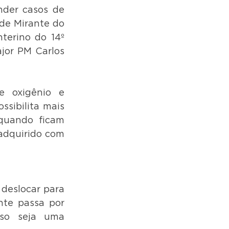
der casos de 
de Mirante do 
erino do 14º 
or PM Carlos 
 oxigênio e 
sibilita mais 
quando ficam 
 adquirido com 
deslocar para 
te passa por 
so seja uma 