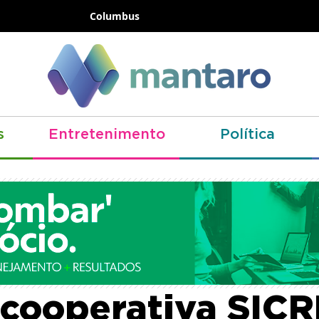
Columbus
s
Entretenimento
Política
rante renova par
 cooperativa SICR