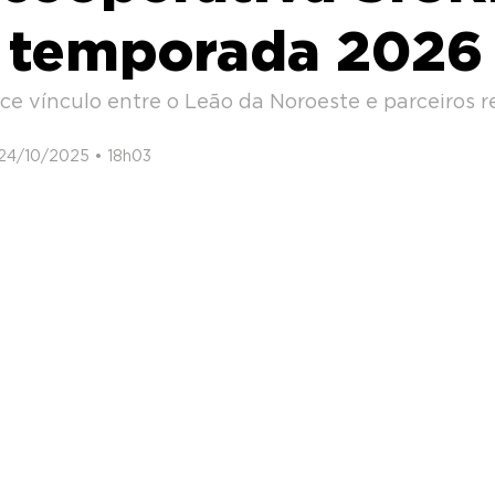
a temporada 2026
e vínculo entre o Leão da Noroeste e parceiros r
 24/10/2025 • 18h03