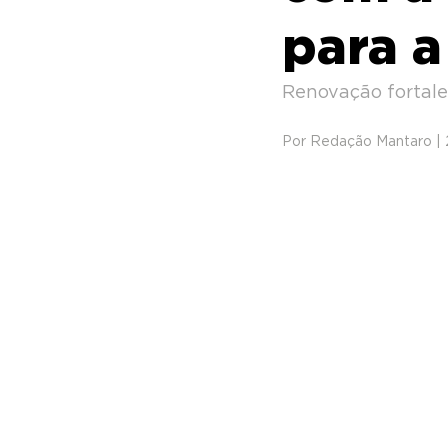
para 
Renovação fortalec
Por Redação Mantaro |