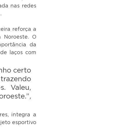
ada nas redes 
.
ira reforça a 
 Noroeste. O 
portância da 
de laços com 
ho certo 
trazendo 
. Valeu, 
oeste.”, 
s, integra a 
jeto esportivo 