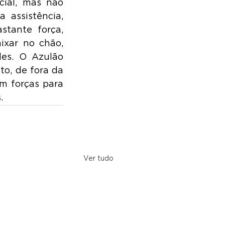
ial, mas não 
assistência, 
tante força, 
xar no chão, 
es. O Azulão 
o, de fora da 
m forças para 
.
Ver tudo