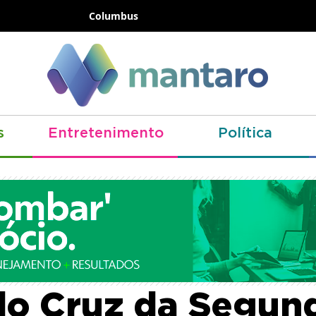
Columbus
s
Entretenimento
Política
rante eliminado
do Cruz da Segun