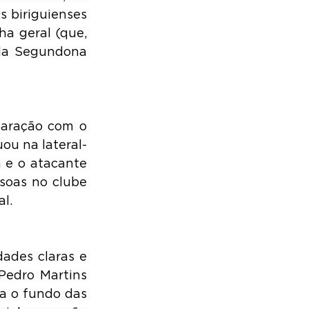
 biriguienses 
 geral (que, 
da Segundona 
aração com o 
uou na lateral-
 e o atacante 
oas no clube 
al.
ades claras e 
Pedro Martins 
a o fundo das 