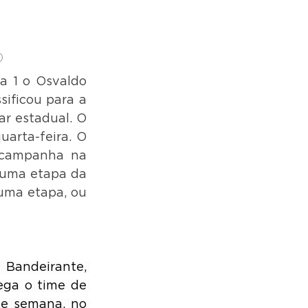
)
 1 o Osvaldo 
ificou para a 
 estadual. O 
arta-feira. O 
 campanha na 
 uma etapa da 
uma etapa, ou 
andeirante, 
ga o time de 
de semana, no 