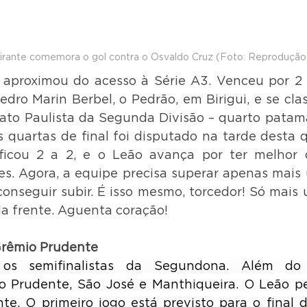
rante comemora o gol contra o Osvaldo Cruz (Foto: Reprodução
aproximou do acesso à Série A3. Venceu por 2 a
dro Marin Berbel, o Pedrão, em Birigui, e se class
o Paulista da Segunda Divisão – quarto patamar
 quartas de final foi disputado na tarde desta qu
ficou 2 a 2, e o Leão avança por ter melhor
es. Agora, a equipe precisa superar apenas mais
onseguir subir. É isso mesmo, torcedor! Só mais 
ela frente. Aguenta coração!
Grêmio Prudente
 os semifinalistas da Segundona. 
Além do B
 Prudente, São José e Manthiqueira.
 O Leão pe
te. O primeiro jogo está previsto para o final 