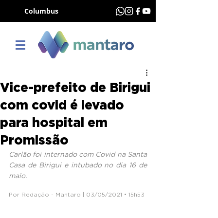
Columbus
Vice-prefeito de Birigui
com covid é levado
para hospital em
Promissão
Carlão foi internado com Covid na Santa 
Casa de Birigui e intubado no dia 16 de 
maio.
Por Redação - Mantaro | 03/05/2021 • 15h53