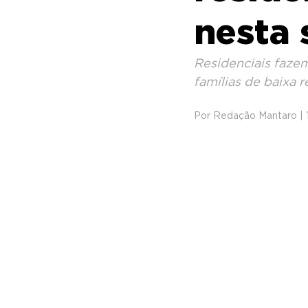
nesta 
Residenciais faze
famílias de baixa r
Por Redação Mantaro |