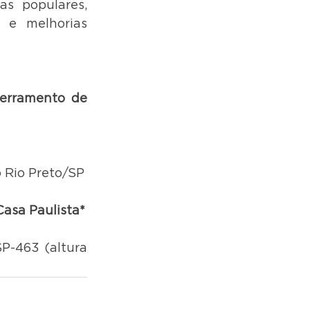
s populares, 
 e melhorias 
erramento de 
o Rio Preto/SP
Casa Paulista*
P-463 (altura 