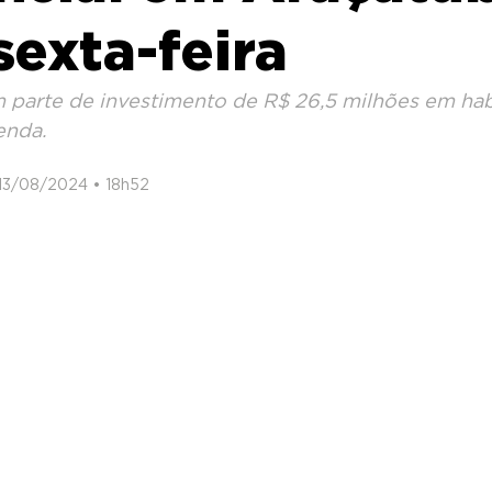
sexta-feira
m parte de investimento de R$ 26,5 milhões em hab
enda.
 13/08/2024 • 18h52