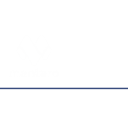
WhatsAp
Vereadores abrem
Comissão Processante
contra Samanta Borini
EDITORIAIS
após denúncia
Cidades
Entre
Concursos
Espor
Economia
Foto
Educação
Geral
© 2020-2026 Mantaro - Todos os direitos reservados. É pro