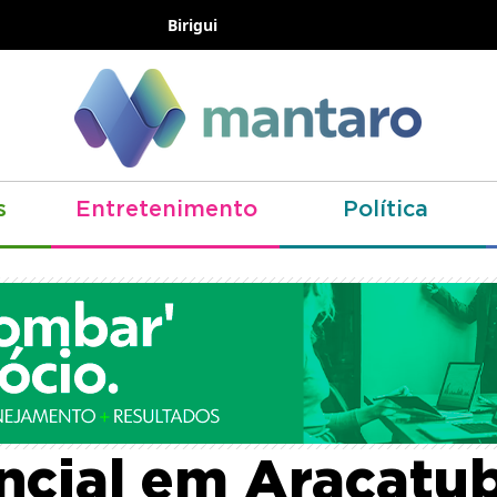
Birigui
s
Entretenimento
Política
io entrega novo
ncial em Araçatu