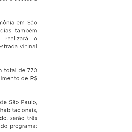
imônia em São 
dias, também 
realizará o 
trada vicinal 
 total de 770 
imento de R$ 
de São Paulo, 
abitacionais, 
, serão três 
 do programa: 