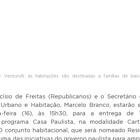
é Venturolli: as habitações são destinadas a famílias de bai
ísio de Freitas (Republicanos) e o Secretário 
Urbano e Habitação, Marcelo Branco, estarão 
a-feira (16), às 15h30, para a entrega de 1
 programa Casa Paulista, na modalidade Cart
. O conjunto habitacional, que será nomeado Resid
 uma das iniciativas do governo paulista para ampl