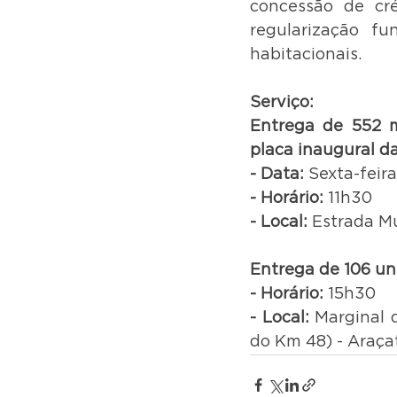
concessão de cré
regularização fu
habitacionais.
Serviço:
Entrega de 552 m
placa inaugural da
- Data:
 Sexta-feir
- Horário: 
11h30
- Local:
 Estrada Mu
Entrega de 106 un
- Horário: 
15h30
- Local:
 Marginal 
do Km 48) - Araç