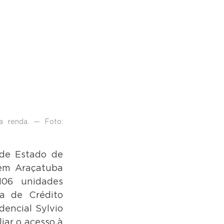
xa renda. — Foto: 
de Estado de 
em Araçatuba 
06 unidades 
a de Crédito 
encial Sylvio 
iar o acesso à 