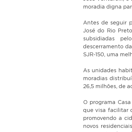
moradia digna par
Antes de seguir p
José do Rio Pret
subsidiadas pel
descerramento da 
SJR-150, uma melh
As unidades habit
moradias distribu
26,5 milhões, de 
O programa Casa P
que visa facilitar
promovendo a cida
novos residenciai