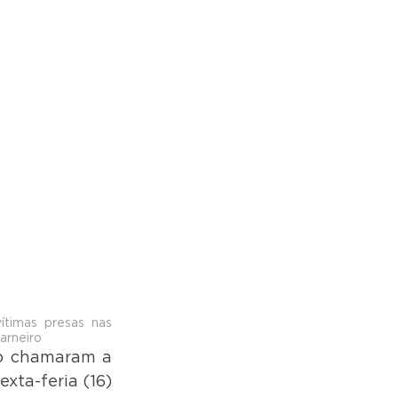
ítimas presas nas 
arneiro
ro chamaram a 
ta-feria (16) 