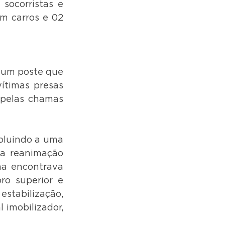
ocorristas e 
m carros e 02 
 um poste que 
ítimas presas 
pelas chamas 
oluindo a uma 
 a reanimação 
ma encontrava 
o superior e 
stabilização, 
imobilizador, 