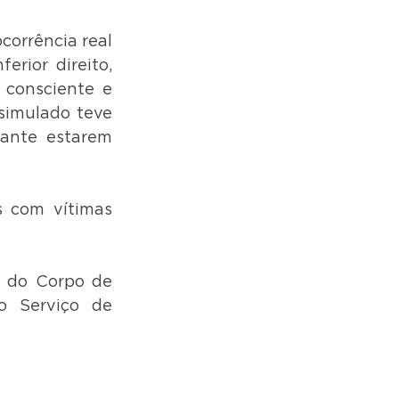
orrência real 
ior direito, 
 consciente e 
simulado teve 
ante estarem 
s com vítimas 
 do Corpo de 
o Serviço de 