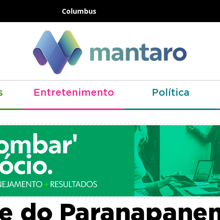
Columbus
s
Entretenimento
Política
ação de Resgate 
te do Paranapane