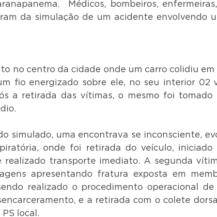
anapanema.  Médicos, bombeiros, enfermeiras, s
param da simulação de um acidente envolvendo u
ito no centro da cidade onde um carro colidiu em
um fio energizado sobre ele, no seu interior 02 v
ós a retirada das vítimas, o mesmo foi tomado 
dio.
do simulado, uma encontrava se inconsciente, ev
piratória, onde foi retirada do veículo, iniciado
 realizado transporte imediato. A segunda víti
ragens apresentando fratura exposta em membr
endo realizado o procedimento operacional de e
encarceramento, e a retirada com o colete dorsal 
PS local.