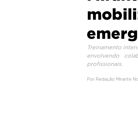
mobili
emerg
Treinamento intens
envolvendo cola
profissionais.
Por Redação Mirante Not