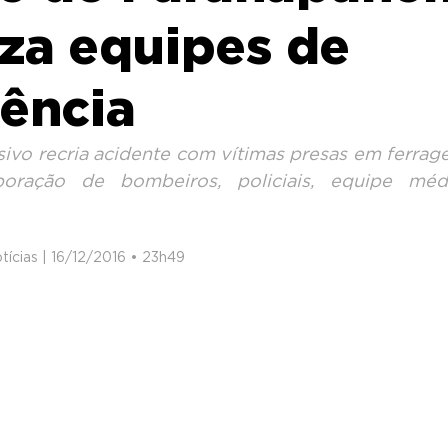
za equipes de
ência
ivo recria acidente com vítimas presas em ferragen
boração de bombeiros, policiais, equipe méd
ícias | 16/12/2016 • 23h49