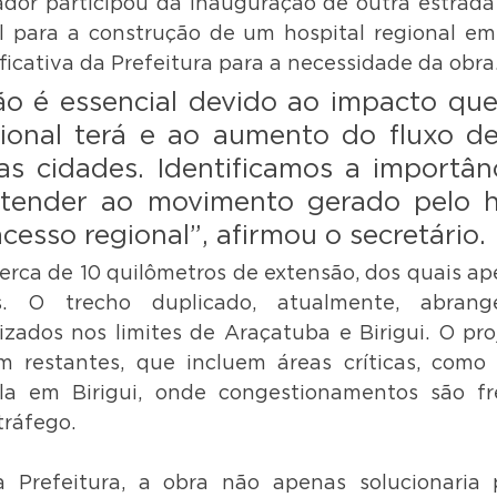
ador participou da inauguração de outra estrada
l para a construção de um hospital regional em
ificativa da Prefeitura para a necessidade da obra
ão é essencial devido ao impacto que 
gional terá e ao aumento do fluxo de 
as cidades. Identificamos a importânc
tender ao movimento gerado pelo ho
cesso regional”, afirmou o secretário.
erca de 10 quilômetros de extensão, dos quais ape
s. O trecho duplicado, atualmente, abrang
izados nos limites de Araçatuba e Birigui. O pro
m restantes, que incluem áreas críticas, como 
la em Birigui, onde congestionamentos são fr
tráfego.
Prefeitura, a obra não apenas solucionaria 