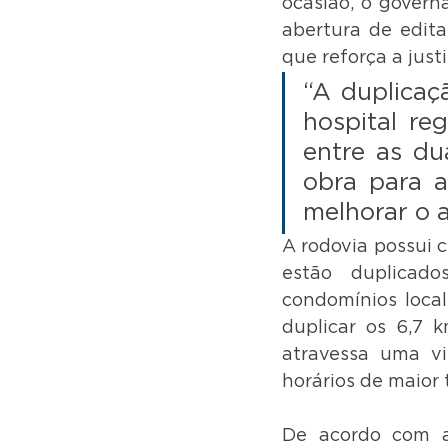
ocasião, o govern
abertura de edita
que reforça a just
“A duplicaç
hospital re
entre as du
obra para a
melhorar o a
A rodovia possui c
estão duplicado
condomínios local
duplicar os 6,7 k
atravessa uma vi
horários de maior 
De acordo com a 