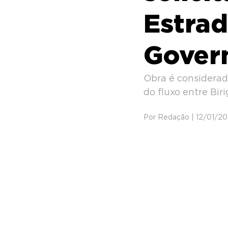
Estra
Gover
Obra é considerad
do fluxo entre Bir
Por Redação | 12/01/20