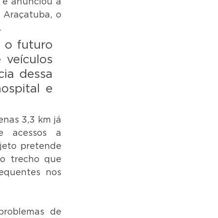
 e anunciou a 
 Araçatuba, o 
.
o futuro 
veículos 
ia dessa 
spital e 
nas 3,3 km já 
e acessos a 
jeto pretende 
o trecho que 
equentes nos 
problemas de 