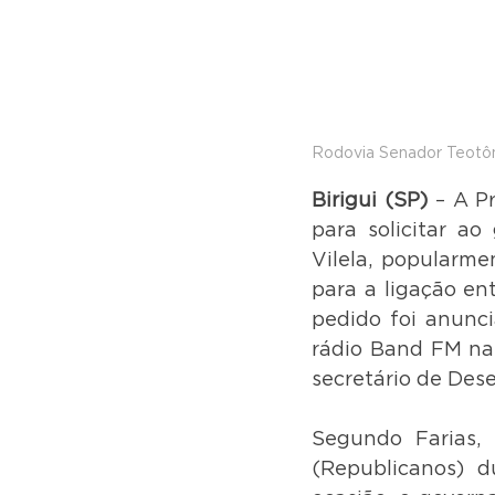
Rodovia Senador Teotôn
Birigui (SP)
 – A P
para solicitar ao
Vilela, popularm
para a ligação ent
pedido foi anunci
rádio Band FM na 
secretário de Des
Segundo Farias, 
(Republicanos) d