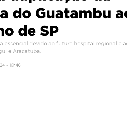
da do Guatambu a
no de SP
a essencial devido ao futuro hospital regional e 
igui e Araçatuba.
24 • 16h46