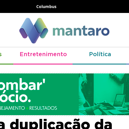
Columbus
s
Entretenimento
Política
tura de Birigui (S
ta duplicação da