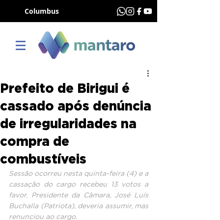
Columbus
Prefeito de Birigui é
cassado após denúncia
de irregularidades na
compra de
combustíveis
Sessão ocorreu nesta quinta-feira (4) e a 
cassação do cargo recebeu 13 votos a 
favor. Presidente da Câmara, José Luís 
Buchalla (Patriota), deveria assumir, mas 
renunciou ao cargo.