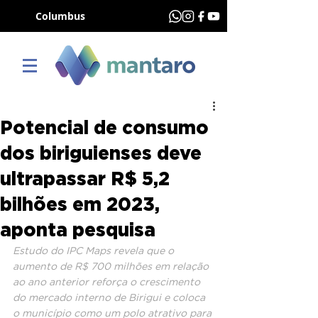
Columbus
Potencial de consumo
dos biriguienses deve
ultrapassar R$ 5,2
bilhões em 2023,
aponta pesquisa
Estudo do IPC Maps revela que o 
aumento de R$ 700 milhões em relação 
ao ano anterior reforça o crescimento 
do mercado interno de Birigui e coloca 
o município como um polo atrativo para 