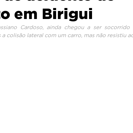
to em Birigui
Cassiano Cardoso, ainda chegou a ser socorrido
 a colisão lateral com um carro, mas não resistiu a