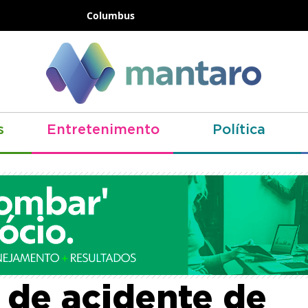
Columbus
s
Entretenimento
Política
 de 36 anos morr
 de acidente de