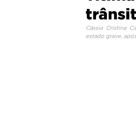
trânsi
Cássia Cristina 
estado grave, após