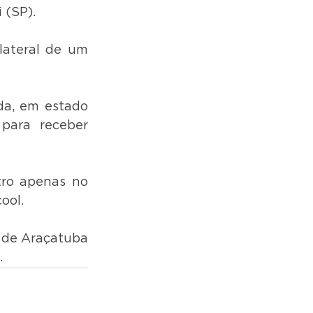
 (SP).
ateral de um 
a, em estado 
para receber 
tro apenas no 
ool.
 de Araçatuba 
.