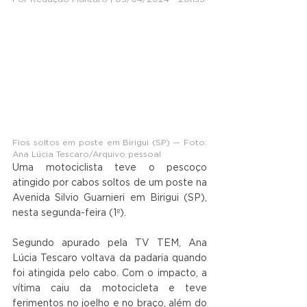
Fios soltos em poste em Birigui (SP) — Foto: 
Ana Lúcia Tescaro/Arquivo pessoal
Uma motociclista teve o pescoço 
atingido por cabos soltos de um poste na 
Avenida Silvio Guarnieri em Birigui (SP), 
nesta segunda-feira (1º).
Segundo apurado pela TV TEM, Ana 
Lúcia Tescaro voltava da padaria quando 
foi atingida pelo cabo. Com o impacto, a 
vítima caiu da motocicleta e teve 
ferimentos no joelho e no braço, além do 