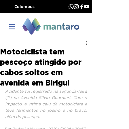
Columbus
Motociclista tem
pescoço atingido por
cabos soltos em
avenida em Birigui
Acidente foi registrado na segunda-feira 
(1º) na Avenida Silvio Guarnieri. Com o 
impacto, a vítima caiu da motocicleta e 
teve ferimentos no joelho e no braço, 
além do pescoço.
Por Redação Mantaro | 03/04/2024 • 20h53