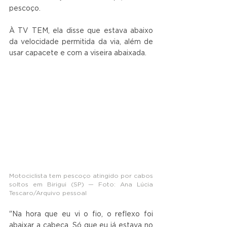
pescoço.
À TV TEM, ela disse que estava abaixo 
da velocidade permitida da via, além de 
usar capacete e com a viseira abaixada.
Motociclista tem pescoço atingido por cabos 
soltos em Birigui (SP) — Foto: Ana Lúcia 
Tescaro/Arquivo pessoal
"Na hora que eu vi o fio, o reflexo foi 
abaixar a cabeça. Só que eu já estava no 