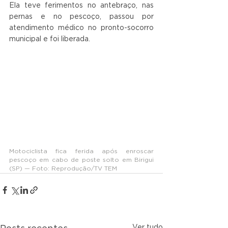
Ela teve ferimentos no antebraço, nas 
pernas e no pescoço, passou por 
atendimento médico no pronto-socorro 
municipal e foi liberada.
Motociclista fica ferida após enroscar 
pescoço em cabo de poste solto em Birigui 
(SP) — Foto: Reprodução/TV TEM
Ver tudo