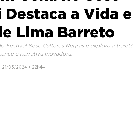
i Destaca a Vida e
e Lima Barreto
 Festival Sesc Culturas Negras e explora a trajetór
ance e narrativa inovadora.
 | 21/05/2024 • 22h44