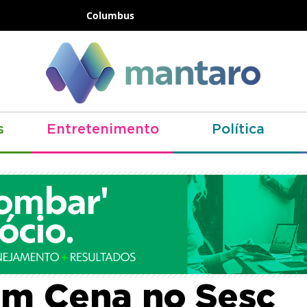
Columbus
s
Entretenimento
Política
go 'A Solidão do
em Cena no Sesc