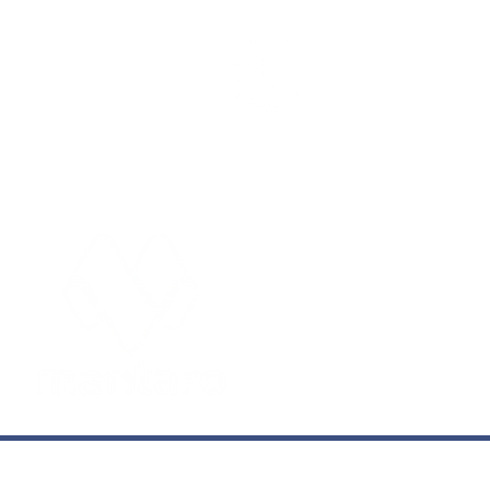
Participe 
WhatsAp
Araçatuba recebe
primeira edição do
FÉstival com Diante do
EDITORIAIS
Trono e Nívea Soares
Cidades
Entre
Concursos
Espor
Economia
Foto
Educação
Geral
© 2020-2026 Mantaro - Todos os direitos reservados. É pro