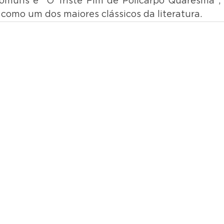
comuns é "O Triste Fim de Policarpo Quaresma",
como um dos maiores clássicos da literatura.