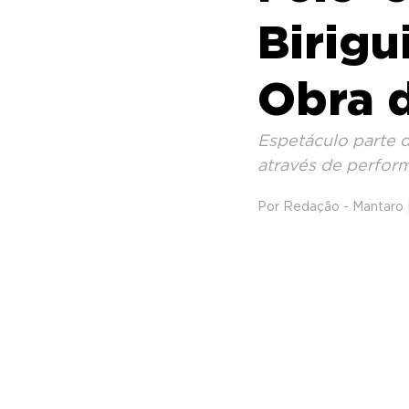
Birigu
Obra d
Espetáculo parte do
através de perform
Por Redação - Mantaro