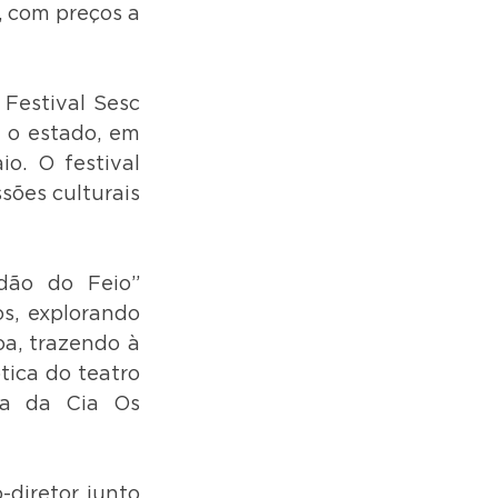
 com preços a 
estival Sesc 
 o estado, em 
. O festival 
ões culturais 
ão do Feio” 
, explorando 
a, trazendo à 
tica do teatro 
a da Cia Os 
iretor junto 