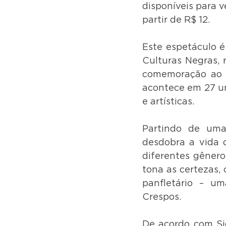
disponíveis para 
partir de R$ 12.
Este espetáculo é
Culturas Negras, 
comemoração ao D
acontece em 27 un
e artísticas.
Partindo de uma
desdobra a vida 
diferentes gêneros
tona as certezas, 
panfletário – u
Crespos.
De acordo com Sid