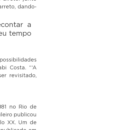
arreto, dando-
ontar a 
eu tempo 
ossibilidades 
i Costa. “‘A 
r revisitado, 
81 no Rio de 
leiro publicou 
ulo XX. Um de 