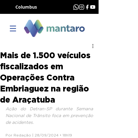
Columbus
Mais de 1.500 veículos
fiscalizados em
Operações Contra
Embriaguez na região
de Araçatuba
Ação do Detran-SP durante Semana 
Nacional de Trânsito foca em prevenção 
de acidentes.
Por Redação | 28/09/2024 • 18h19