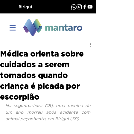
Birigui
Médica orienta sobre
cuidados a serem
tomados quando
criança é picada por
escorpião
Na segunda-feira (18), uma menina de 
um ano morreu após acidente com 
animal peçonhento, em Birigui (SP).