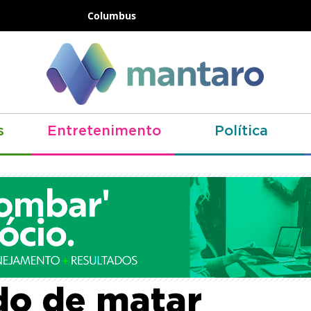
Columbus
s
Entretenimento
Política
a sentencia trio
do de matar