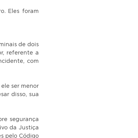
. Eles foram 
inais de dois 
 referente a 
cidente, com 
ele ser menor 
ar disso, sua 
re segurança 
vo da Justiça 
s pelo Código 