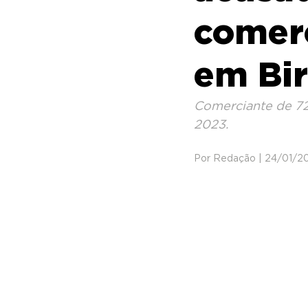
comerc
em Bir
Comerciante de 72
2023.
Por Redação | 24/01/2