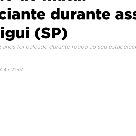
iante durante as
igui (SP)
 anos foi baleado durante roubo ao seu estabele
024 • 22h52