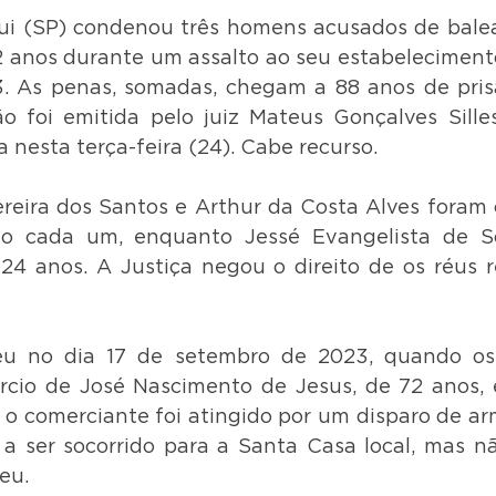
gui (SP) condenou três homens acusados de bale
 anos durante um assalto ao seu estabelecimento
. As penas, somadas, chegam a 88 anos de pris
o foi emitida pelo juiz Mateus Gonçalves Sille
a nesta terça-feira (24). Cabe recurso.
eira dos Santos e Arthur da Costa Alves foram 
ão cada um, enquanto Jessé Evangelista de S
4 anos. A Justiça negou o direito de os réus r
eu no dia 17 de setembro de 2023, quando os
cio de José Nascimento de Jesus, de 72 anos, e
, o comerciante foi atingido por um disparo de ar
 a ser socorrido para a Santa Casa local, mas não
eu.