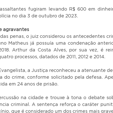
assaltantes fugiram levando R$ 600 em dinheiro
olícia no dia 3 de outubro de 2023.
 e agravantes
das penas, o juiz considerou os antecedentes crim
no Matheus já possuía uma condenação anterior,
18. Arthur da Costa Alves, por sua vez, é rein
atro processos, datados de 2011, 2012 e 2014.
Evangelista, a Justiça reconheceu a atenuante de 
a do crime, conforme solicitado pela defesa. Apes
cida em 24 anos de prisão.
rcussão na cidade e trouxe à tona o debate sob
ncia criminal. A sentença reforça o caráter puniti
cínio, que é considerado um dos crimes mais grave