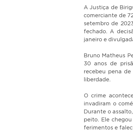
A Justiça de Biri
comerciante de 72
setembro de 2023
fechado. A decisã
janeiro e divulgad
Bruno Matheus Per
30 anos de pris
recebeu pena de 2
liberdade.
O crime acontec
invadiram o comér
Durante o assalto
peito. Ele chegou
ferimentos e falec