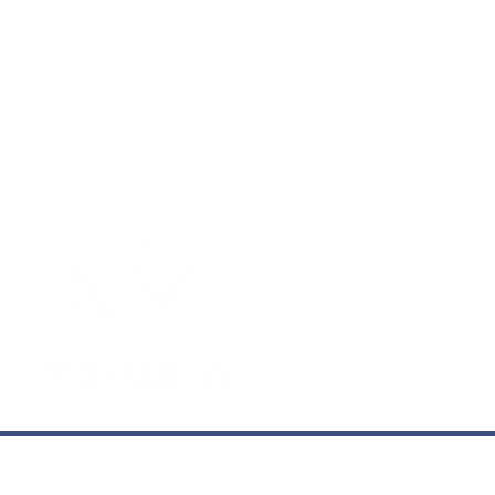
Participe 
WhatsAp
Assaltantes invadem
pizzaria em Birigui e
fogem com joias
EDITORIAIS
Cidades
Entre
Concursos
Espor
Economia
Foto
Educação
Geral
© 2020-2026 Mantaro - Todos os direitos reservados. É pro