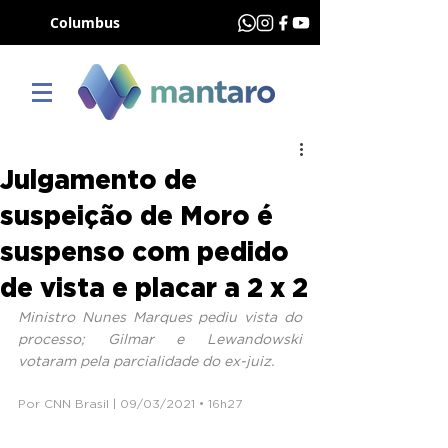
Columbus
Julgamento de
suspeição de Moro é
suspenso com pedido
de vista e placar a 2 x 2
Ministro Nunes Marques pediu vista do 
processo; Gilmar e Lewandowski 
votaram pela parcialidade do ex-juiz.
Por CNN Brasil | 09/03/2021 • 16h27