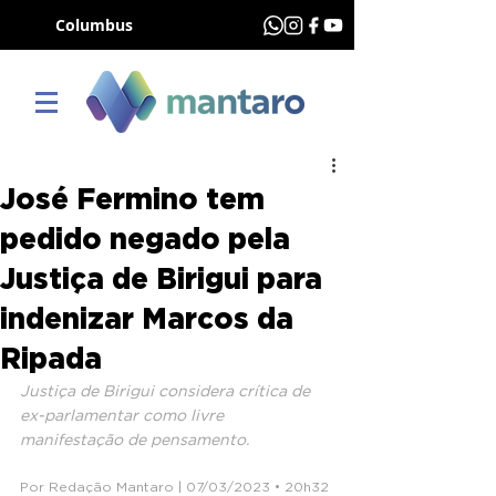
Columbus
José Fermino tem
pedido negado pela
Justiça de Birigui para
indenizar Marcos da
Ripada
Justiça de Birigui considera crítica de 
ex-parlamentar como livre 
manifestação de pensamento.
Por Redação Mantaro | 07/03/2023 • 20h32