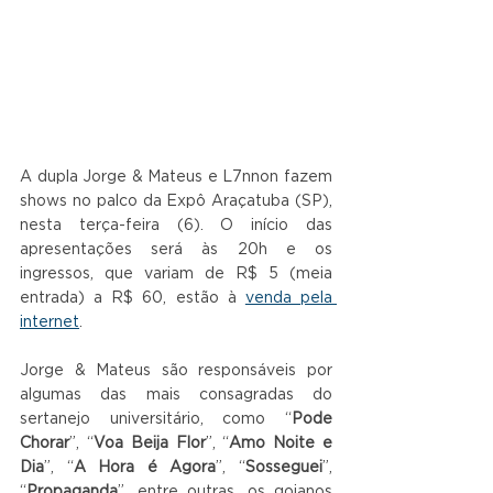
A dupla Jorge & Mateus e L7nnon fazem 
shows no palco da Expô Araçatuba (SP), 
nesta terça-feira (6). O início das 
apresentações será às 20h e os 
ingressos, que variam de R$ 5 (meia 
entrada) a R$ 60, estão à 
venda pela 
internet
.
Jorge & Mateus são responsáveis por 
algumas das mais consagradas do 
sertanejo universitário, como “
Pode 
Chorar
”, “
Voa Beija Flor
”, “
Amo Noite e 
Dia
”, “
A Hora é Agora
”, “
Sosseguei
”, 
“
Propaganda
”, entre outras, os goianos 