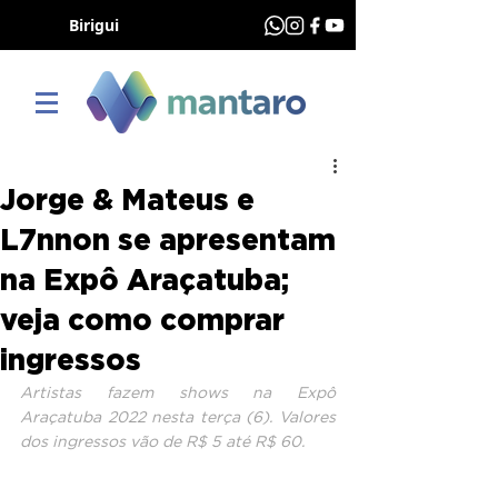
Birigui
Jorge & Mateus e
L7nnon se apresentam
na Expô Araçatuba;
veja como comprar
ingressos
Artistas fazem shows na Expô 
Araçatuba 2022 nesta terça (6). Valores 
dos ingressos vão de R$ 5 até R$ 60.