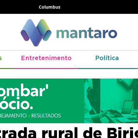
Columbus
s
Entretenimento
Política
 é encontrado m
rada rural de Biri