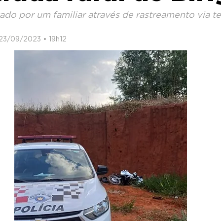
izado por um familiar através de rastreamento via te
23/09/2023 • 19h12