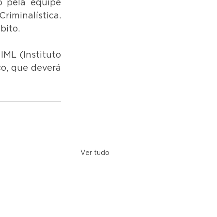
o pela equipe 
iminalística. 
ito. 
ML (Instituto 
o, que deverá 
Ver tudo