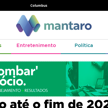
Columbus
s
Entretenimento
Política
no estuda estend
o até o fim de 20