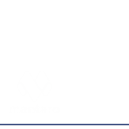
Participe 
WhatsAp
Solis Solar apresenta
tecnologia inovadora de
aquecimento solar na
EDITORIAIS
Feicon 2026
Cidades
Entre
Concursos
Espor
Economia
Foto
Educação
Geral