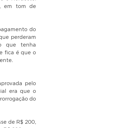
, em tom de 
pagamento do 
que perderam 
o que tenha 
 fica é que o 
dente.
aprovada pelo 
al era que o 
prorrogação do 
se de R$ 200, 