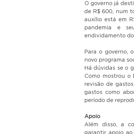
O governo já dest
de R$ 600, num to
auxílio está em R
pandemia e se
endividamento do 
Para o governo, o
novo programa soci
Há dúvidas se o g
Como mostrou o E
revisão de gastos
gastos como abon
período de reprod
Apoio
Além disso, a c
garantir apoio ao