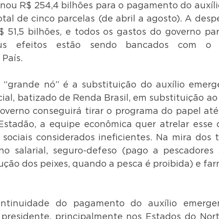
inou R$ 254,4 bilhões para o pagamento do auxíli
tal de cinco parcelas (de abril a agosto). A desp
$ 51,5 bilhões, e todos os gastos do governo pa
us efeitos estão sendo bancados com o 
País.
 “grande nó” é a substituição do auxílio emerg
al, batizado de Renda Brasil, em substituição ao B
overno conseguirá tirar o programa do papel até 
stadão, a equipe econômica quer atrelar esse 
 sociais considerados ineficientes. Na mira dos t
o salarial, seguro-defeso (pago a pescadores a
ução dos peixes, quando a pesca é proibida) e far
ontinuidade do pagamento do auxílio emergen
 presidente, principalmente nos Estados do Nort