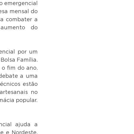
o emergencial 
esa mensal do 
ra combater a 
aumento do 
encial por um 
olsa Família. 
o fim do ano. 
debate a uma 
écnicos estão 
rtesanais no 
mácia popular.
cial ajuda a 
e e Nordeste. 