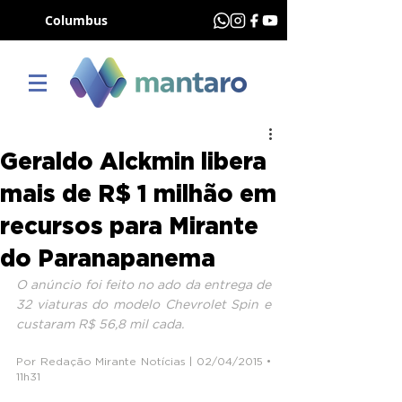
Columbus
Geraldo Alckmin libera
mais de R$ 1 milhão em
recursos para Mirante
do Paranapanema
O anúncio foi feito no ado da entrega de 
32 viaturas do modelo Chevrolet Spin e 
custaram R$ 56,8 mil cada.
Por Redação Mirante Notícias | 02/04/2015 • 
11h31