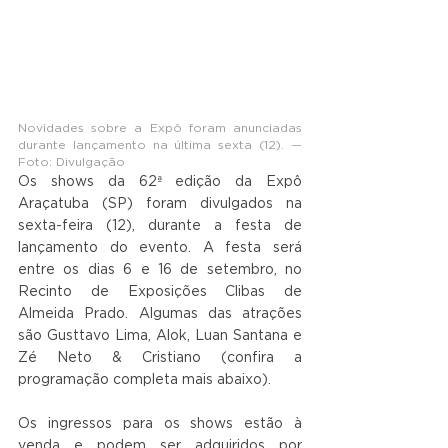
Novidades sobre a Expô foram anunciadas 
durante lançamento na última sexta (12). — 
Foto: Divulgação
Os shows da 62ª edição da Expô 
Araçatuba (SP) foram divulgados na 
sexta-feira (12), durante a festa de 
lançamento do evento. A festa será 
entre os dias 6 e 16 de setembro, no 
Recinto de Exposições Clibas de 
Almeida Prado. Algumas das atrações 
são Gusttavo Lima, Alok, Luan Santana e 
Zé Neto & Cristiano (confira a 
programação completa mais abaixo).
Os ingressos para os shows estão à 
venda e podem ser adquiridos por 