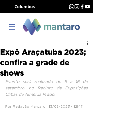
Columbus
Expô Araçatuba 2023;
confira a grade de
shows
Evento será realizado de 6 a 16 de 
setembro, no Recinto de Exposições 
Clibas de Almeida Prado.
Por Redação Mantaro | 13/05/2023 • 12h17