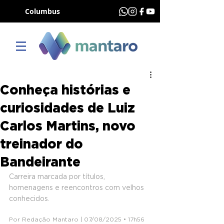
Columbus
Conheça histórias e
curiosidades de Luiz
Carlos Martins, novo
treinador do
Bandeirante
Carreira marcada por títulos, 
homenagens e reencontros com velhos 
conhecidos.
Por Redação Mantaro | 07/08/2025 • 17h56