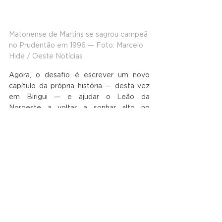
Matonense de Martins se sagrou campeã 
no Prudentão em 1996 — Foto: Marcelo 
Hide / Oeste Notícias
Agora, o desafio é escrever um novo 
capítulo da própria história — desta vez 
em Birigui — e ajudar o Leão da 
Noroeste a voltar a sonhar alto no 
Campeonato Paulista.
Ver tudo
Posts recentes