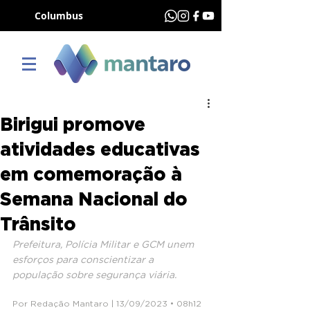
Columbus
Birigui promove
atividades educativas
em comemoração à
Semana Nacional do
Trânsito
Prefeitura, Polícia Militar e GCM unem 
esforços para conscientizar a 
população sobre segurança viária.
Por Redação Mantaro | 13/09/2023 • 08h12