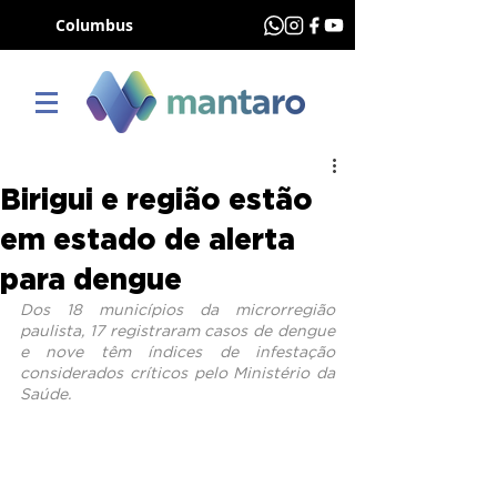
Columbus
Birigui e região estão
em estado de alerta
para dengue
Dos 18 municípios da microrregião 
paulista, 17 registraram casos de dengue 
e nove têm índices de infestação 
considerados críticos pelo Ministério da 
Saúde.