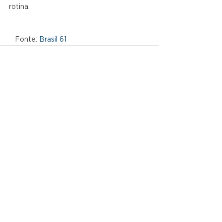
rotina.  
   Fonte: 
Brasil 61
Ver tudo
Posts recentes