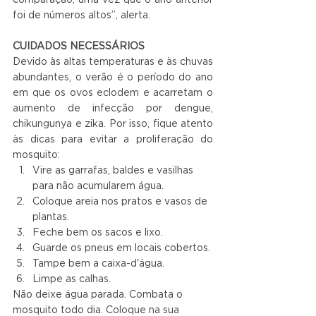
comparação, uma vez que o ano anterior 
foi de números altos”, alerta.
CUIDADOS NECESSÁRIOS
Devido às altas temperaturas e às chuvas 
abundantes, o verão é o período do ano 
em que os ovos eclodem e acarretam o 
aumento de infecção por dengue, 
chikungunya e zika. Por isso, fique atento 
às dicas para evitar a proliferação do 
mosquito:
Vire as garrafas, baldes e vasilhas 
para não acumularem água.
Coloque areia nos pratos e vasos de 
plantas.
Feche bem os sacos e lixo.
Guarde os pneus em locais cobertos.
Tampe bem a caixa-d'água.
Limpe as calhas.
Não deixe água parada. Combata o 
mosquito todo dia. Coloque na sua 