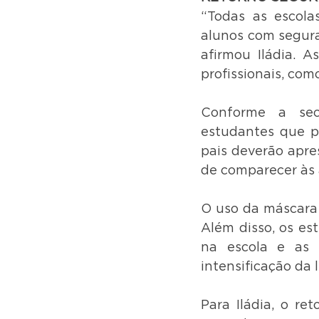
“Todas as escola
alunos com segura
afirmou Iládia. 
profissionais, com
Conforme a secr
estudantes que pe
pais deverão apre
de comparecer às 
O uso da máscara f
Além disso, os es
na escola e as 
intensificação da
Para Iládia, o re