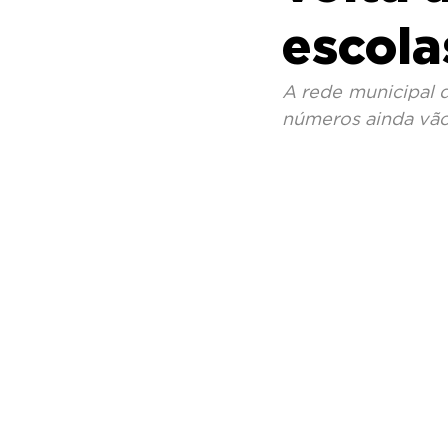
escola
A rede municipal d
números ainda vão 