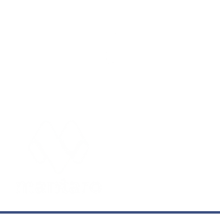
Participe 
WhatsAp
Apostador de Birigui leva
R$ 56,9 mil ao acertar
cinco números da Mega-
EDITORIAIS
Sena
Cidades
Entre
Concursos
Espor
Economia
Foto
Educação
Geral