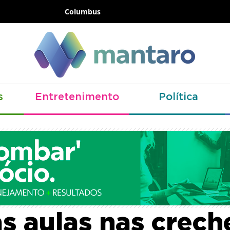
Columbus
s
Entretenimento
Política
i divulga datas da
às aulas nas crech