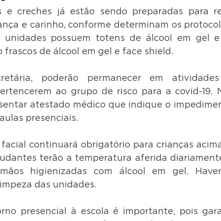
s e creches já estão sendo preparadas para re
nça e carinho, conforme determinam os protocolos
As unidades possuem totens de álcool em gel e 
o frascos de álcool em gel e face shield.
etária, poderão permanecer em atividades
rtencerem ao grupo de risco para a covid-19. N
sentar atestado médico que indique o impedimen
aulas presenciais.
acial continuará obrigatório para crianças acima 
tudantes terão a temperatura aferida diariament
mãos higienizadas com álcool em gel. Have
 limpeza das unidades.
torno presencial à escola é importante, pois gar