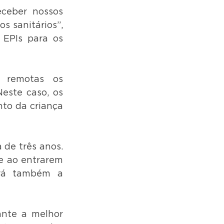
ceber nossos 
 sanitários”, 
EPIs para os 
 remotas os 
este caso, os 
to da criança 
de três anos. 
e ao entrarem 
rá também a 
ante a melhor 