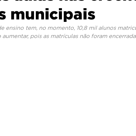
s municipais
e ensino tem, no momento, 10,8 mil alunos matricu
aumentar, pois as matrículas não foram encerradas