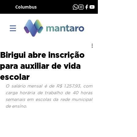
Columbus
Birigui abre inscrição
para auxiliar de vida
escolar
O salário mensal é de R$ 1.257,93, com 
carga horária de trabalho de 40 horas 
semanais em escolas da rede municipal 
de ensino.