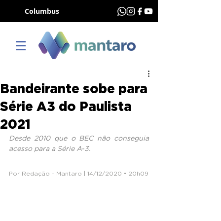
Columbus
Bandeirante sobe para
Série A3 do Paulista
2021
Desde 2010 que o BEC não conseguia 
acesso para a Série A-3.
Por Redação - Mantaro | 14/12/2020 • 20h09