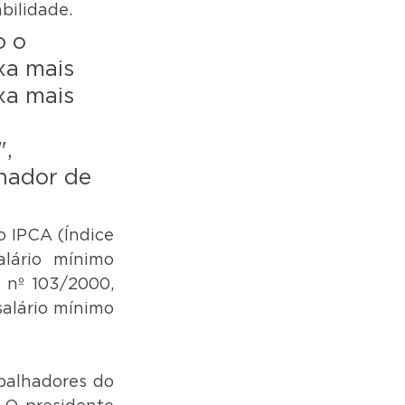
bilidade.
 o 
xa mais 
xa mais 
 
, 
rnador de 
 IPCA (Índice 
ário mínimo 
nº 103/2000, 
alário mínimo 
balhadores do 