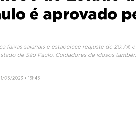
ulo é aprovado p
ica faixas salariais e estabelece reajuste de 20,7% e
estado de São Paulo. Cuidadores de idosos també
11/05/2023 • 16h45