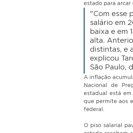
estado para arca
"Com esse p
salário em 
baixa e em 
alta. Anteri
distintas, e
explicou Tar
São Paulo, d
A inflação acumul
Nacional de Pre
estadual está em
que permite aos es
federal.
O piso salarial pa