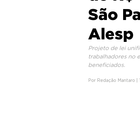
São Pa
Alesp
Projeto de lei unif
trabalhadores no 
beneficiados.
Por Redação Mantaro | 