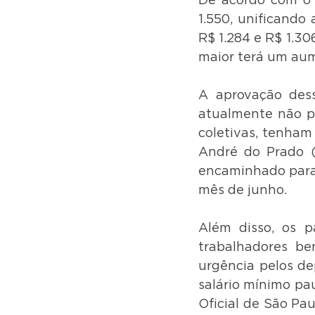
De acordo com o P
1.550, unificando 
R$ 1.284 e R$ 1.30
maior terá um aum
A aprovação desse
atualmente não po
coletivas, tenham 
André do Prado (
encaminhado para 
mês de junho.
Além disso, os p
trabalhadores be
urgência pelos de
salário mínimo pau
Oficial de São Pa