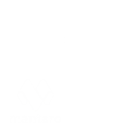
Participe 
WhatsAp
Solis Solar apresenta
tecnologia inovadora de
aquecimento solar na
EDITORIAIS
Feicon 2026
Cidades
Entre
Concursos
Espor
Economia
Foto
Educação
Geral