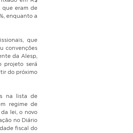
fixado em R$ 
, que eram de 
%, enquanto a 
ssionais, que 
ou convenções 
nte da Alesp, 
projeto será 
ir do próximo 
 na lista de 
em regime de 
a lei, o novo 
ção no Diário 
ade fiscal do 