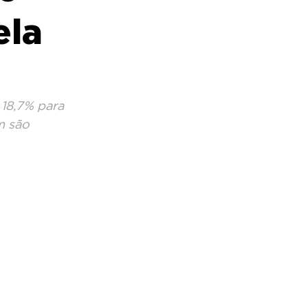
ela
 18,7% para 
m são 