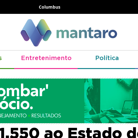
Columbus
s
Entretenimento
Política
to do salário mí
1.550 ao Estado d