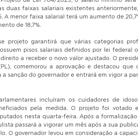
rojeto de Lei 704/2023, o salário mínimo será 
as duas faixas salariais existentes anteriormente
6. A menor faixa salarial terá um aumento de 20,7
ento de 18,7%.
 projeto garantirá que várias categorias profi
ssuem pisos salariais definidos por lei federal 
direito a receber o novo valor ajustado. O preside
PL), comemorou a aprovação e destacou que o 
a sanção do governador e entrará em vigor a part
arlamentares incluíram os cuidadores de idosos
neficiados pela medida. O projeto foi votado 
putados nesta quarta-feira. Após a formalização d
lista passará a vigorar um mês após a sua publica
ulo. O governador levou em consideração a capacid