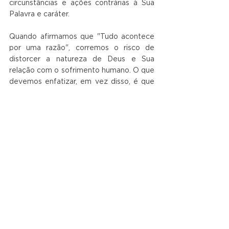
circunstâncias e ações contrárias à Sua 
Palavra e caráter.
Quando afirmamos que "Tudo acontece 
por uma razão", corremos o risco de 
distorcer a natureza de Deus e Sua 
relação com o sofrimento humano. O que 
devemos enfatizar, em vez disso, é que 
Deus pode usar qualquer situação para 
realizar Seus propósitos e trazer algo 
bom, mesmo das circunstâncias mais 
trágicas e dolorosas. A promessa de 
Romanos 8:28 é que "sabemos que 
todas as coisas cooperam para o bem 
daqueles que amam a Deus, daqueles 
que são chamados segundo o Seu 
propósito". Isso não significa que Deus 
cause o mal, mas que Ele é capaz de 
redimir qualquer situação para o bem 
daqueles que O amam.