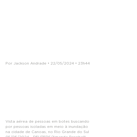
Por Jackson Andrade • 22/05/2024 • 23h44
Vista aérea de pessoas em botes buscando 
por pessoas isoladas em meio à inundação 
na cidade de Canoas, no Rio Grande do Sul 
05/05/2024 - REUTERS/Amanda Perobelli