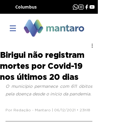
Columbus
Birigui não registram
mortes por Covid-19
nos últimos 20 dias
O município permanece com 611 óbitos 
pela doença desde o início da pandemia.
Por Redação - Mantaro | 06/12/2021 • 23h18